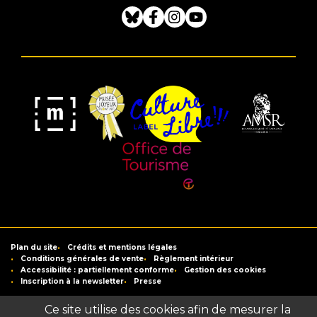
Bluesky
Facebook
Instagram
Youtube
Musée
Label
Musée
Association
Joyeux
Culture
de
des
Mom'Art
Libre
France
Amis
du
Office
Musée
de
Saint-
Tourisme
Plan du site
Crédits et mentions légales
Raymond
de
Conditions générales de vente
Règlement intérieur
Accessibilité : partiellement conforme
Gestion des cookies
Toulouse
Inscription à la newsletter
Presse
Ce site utilise des cookies afin de mesurer la