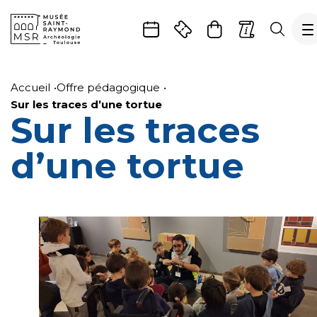
Gestion de vos préférences sur les cookies
Aller
Aller
Aller
Aller
Aller
au
à
à
au
au
Accueil
Offre pédagogique
contenu
la
la
pied
plan
Sur les traces d’une tortue
Sur les traces
principal
navigation
recherche
de
du
page
site
d’une tortue