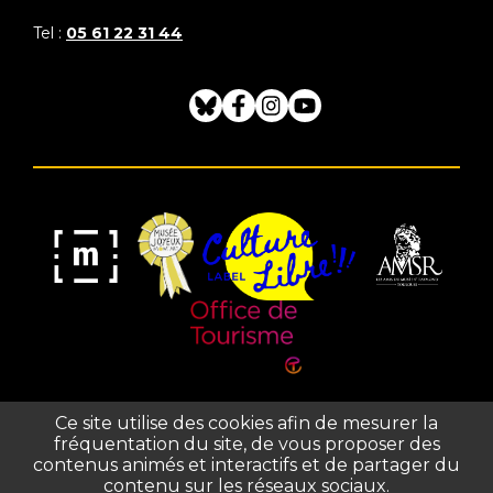
Tel :
05 61 22 31 44
Bluesky
Facebook
Instagram
Youtube
Musée
Label
Musée
Association
Joyeux
Culture
de
des
Mom'Art
Libre
France
Amis
du
Office
Musée
Ce site utilise des cookies afin de mesurer la
de
fréquentation du site, de vous proposer des
Saint-
Tourisme
contenus animés et interactifs et de partager du
Plan du site
Crédits et mentions légales
Raymond
de
Conditions générales de vente
Règlement intérieur
contenu sur les réseaux sociaux.