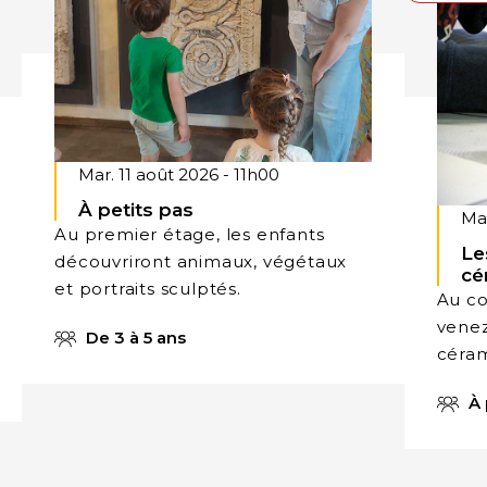
Mar. 11 août 2026 - 11h00
À petits pas
Mar
Au premier étage, les enfants
Le
découvriront animaux, végétaux
cé
et portraits sculptés.
Au co
venez
De 3 à 5 ans
céram
À 