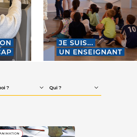
Quoi
Qui
?
?
 ANIMATION