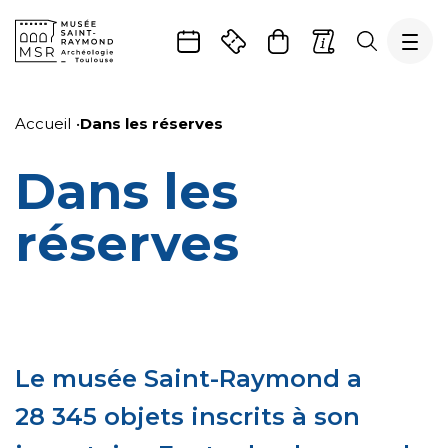
Gestion de vos préférences sur les cookies
Aller
Aller
Aller
Aller
Aller
au
à
à
au
au
Accueil
Dans les réserves
contenu
la
la
pied
plan
principal
navigation
recherche
de
du
Dans les
page
site
réserves
Le musée Saint-Raymond a
28 345 objets inscrits à son