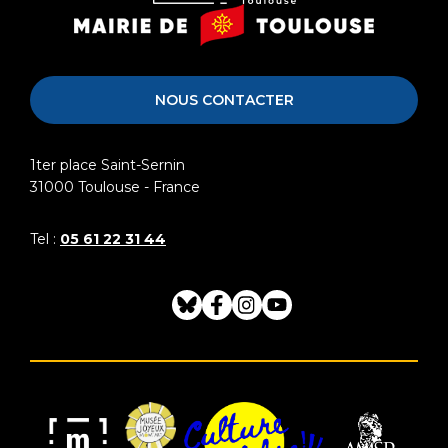
Musée
Mairie
Saint-
de
Raymond
Toulouse
NOUS CONTACTER
1ter place Saint-Sernin
31000
Toulouse - France
Tel :
05 61 22 31 44
Bluesky
Facebook
Instagram
Youtube