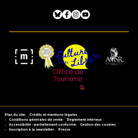
Bluesky
Facebook
Instagram
Youtube
Musée
Label
Musée
Association
Joyeux
Culture
de
des
Mom'Art
Libre
France
Amis
du
Office
Musée
de
Saint-
Tourisme
Plan du site
Crédits et mentions légales
Raymond
de
Conditions générales de vente
Règlement intérieur
Accessibilité : partiellement conforme
Gestion des cookies
Toulouse
Inscription à la newsletter
Presse