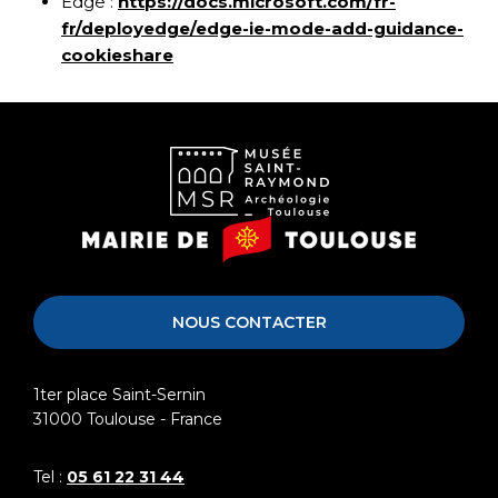
Edge :
https://docs.microsoft.com/fr-
fr/deployedge/edge-ie-mode-add-guidance-
cookieshare
Musée
Mairie
Saint-
de
Raymond
Toulouse
NOUS CONTACTER
1ter place Saint-Sernin
31000
Toulouse - France
Tel :
05 61 22 31 44