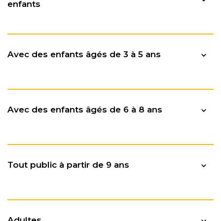
enfants
Avec des enfants âgés de 3 à 5 ans
Avec des enfants âgés de 6 à 8 ans
Visites
Tout public à partir de 9 ans
« Cathares ». Toulouse dans
la croisade
Visites
Cathares, croisade, châteaux, inquisition,
Adultes