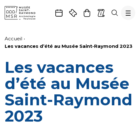
Gestion de vos préférences sur les cookies
Aller
Aller
Aller
Aller
Aller
au
à
à
au
au
Accueil
contenu
la
la
pied
plan
Les vacances d’été au Musée Saint-Raymond 2023
principal
navigation
recherche
de
du
page
site
Les vacances
d’été au Musée
Saint-Raymond
2023