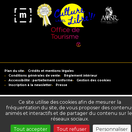
Musée
Label
Musée
Association
Joyeux
Culture
de
des
Mom'Art
Libre
France
Amis
du
Office
Musée
de
Saint-
Tourisme
Plan du site
Crédits et mentions légales
Raymond
de
Conditions générales de vente
Règlement intérieur
Accessibilité : partiellement conforme
Gestion des cookies
Toulouse
Inscription à la newsletter
Presse
Ce site utilise des cookies afin de mesurer la
fréquentation du site, de vous proposer des contenu
animés et interactifs et de partager du contenu sur le
réseaux sociaux.
Tout accepter
Tout refuser
Personnaliser