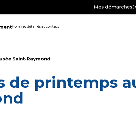
Mes démarches
J
ement
Horaires détaillés et contact
Aller
à
Musée Saint-Raymond
la
ation
recherche
s de printemps 
ond