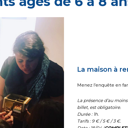
ts âgés de 6 à 8 an
La maison à r
Menez l’enquête en fami
La présence d’au moins
billet, est obligatoire.
Durée : 1h.
Tarifs : 9 € / 5 € / 3 €.
Date : 18/04 (
COMPLET
)