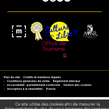
Bluesky
Facebook
Instagram
Youtube
Musée
Label
Musée
Association
Joyeux
Culture
de
des
Mom'Art
Libre
France
Amis
du
Office
Musée
de
Saint-
Tourisme
Plan du site
Crédits et mentions légales
Raymond
de
Conditions générales de vente
Règlement intérieur
Accessibilité : partiellement conforme
Gestion des cookies
Toulouse
Inscription à la newsletter
Presse
Ce site utilise des cookies afin de mesurer la
fréquentation du site, de vous proposer des contenu