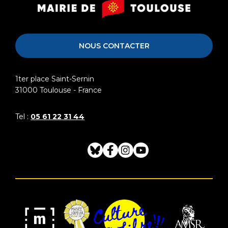
Musée
Mairie
Saint-
de
Raymond
Toulouse
NOUS CONTACTER
1ter place Saint-Sernin
31000
Toulouse - France
Tel :
05 61 22 31 44
Bluesky
Facebook
Instagram
Youtube