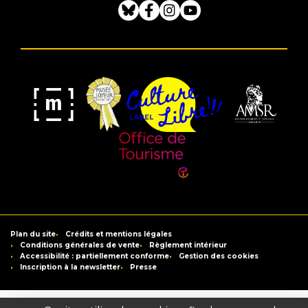
Bluesky
Facebook
Instagram
Youtube
Musée
Label
Musée
Association
Joyeux
Culture
de
des
Mom'Art
Libre
France
Amis
du
Office
Musée
de
Saint-
Tourisme
Plan du site
Crédits et mentions légales
Raymond
de
Conditions générales de vente
Règlement intérieur
Accessibilité : partiellement conforme
Gestion des cookies
Toulouse
Inscription à la newsletter
Presse