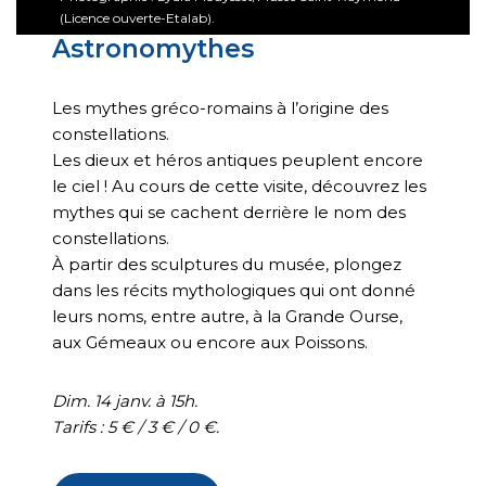
(Licence ouverte-Etalab).
encore et encore de retrouver la perfection
Astronomythes
de l’original. Celle-ci, qui est sortie des mains
e
d’un artiste qui vivait au II
siècle, 650 ou 700
ans après Myron, reste la seule copie
Les mythes gréco-romains à l’origine des
retrouvée en Gaule. Ah oui, un dernier truc : le
constellations.
Discobole a tellement marqué la mémoire
Les dieux et héros antiques peuplent encore
collective qu’on en trouve encore des traces
le ciel ! Au cours de cette visite, découvrez les
aujourd’hui, même dans Astérix. Dans les
mythes qui se cachent derrière le nom des
Lauriers de César
, Uderzo s’est amusé à
constellations.
dessiner un esclave un poil vaniteux qui prend
À partir des sculptures du musée, plongez
exactement la même pose. Enfin pas
dans les récits mythologiques qui ont donné
longtemps, parce qu’il énerve tellement
leurs noms, entre autre, à la Grande Ourse,
Astérix qu’il finit par se prendre une tarte.
aux Gémeaux ou encore aux Poissons.
Dim. 14 janv. à 15h.
Tarifs : 5 € / 3 € / 0 €.