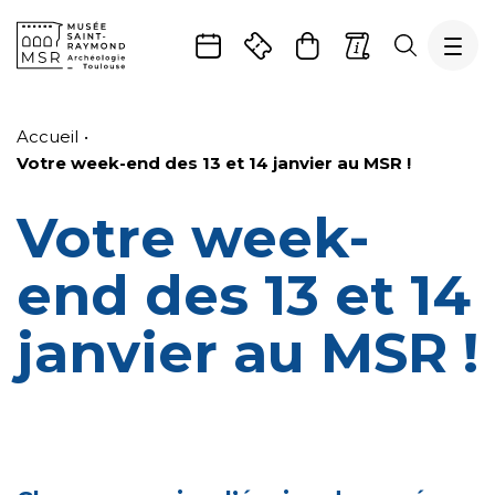
Gestion de vos préférences sur les cookies
Aller
Aller
Aller
Aller
Aller
au
à
à
au
au
Accueil
contenu
la
la
pied
plan
Votre week-end des 13 et 14 janvier au MSR !
principal
navigation
recherche
de
du
page
site
Votre week-
end des 13 et 14
janvier au MSR !