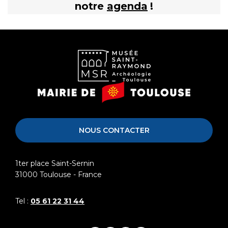
notre
agenda
!
Musée
Mairie
Saint-
de
Raymond
Toulouse
NOUS CONTACTER
1ter place Saint-Sernin
31000
Toulouse - France
Tel :
05 61 22 31 44