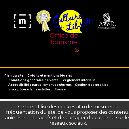
Musée
Label
Musée
Association
Joyeux
Culture
de
des
Mom'Art
Libre
France
Amis
du
Office
Musée
de
Saint-
Tourisme
Plan du site
Crédits et mentions légales
Raymond
de
Conditions générales de vente
Règlement intérieur
Accessibilité : partiellement conforme
Gestion des cookies
Toulouse
Inscription à la newsletter
Presse
Ce site utilise des cookies afin de mesurer la
fréquentation du site, de vous proposer des contenu
animés et interactifs et de partager du contenu sur le
réseaux sociaux.