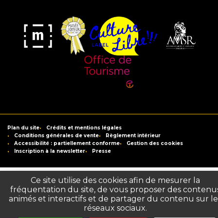
Musée
Label
Musée
Association
Joyeux
Culture
de
des
Mom'Art
Libre
France
Amis
du
Office
Musée
de
Saint-
Tourisme
Plan du site
Crédits et mentions légales
Raymond
de
Conditions générales de vente
Règlement intérieur
Accessibilité : partiellement conforme
Gestion des cookies
Toulouse
Inscription à la newsletter
Presse
Ce site utilise des cookies afin de mesurer la
fréquentation du site, de vous proposer des contenu
animés et interactifs et de partager du contenu sur le
réseaux sociaux.