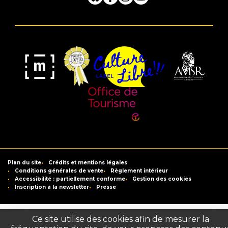
Bluesky
Facebook
Instagram
Youtube
Musée
Label
Musée
Association
Joyeux
Culture
de
des
Mom'Art
Libre
France
Amis
du
Office
Musée
de
Saint-
Tourisme
Plan du site
Crédits et mentions légales
Raymond
de
Conditions générales de vente
Règlement intérieur
Accessibilité : partiellement conforme
Gestion des cookies
Toulouse
Inscription à la newsletter
Presse
Ce site utilise des cookies afin de mesurer la