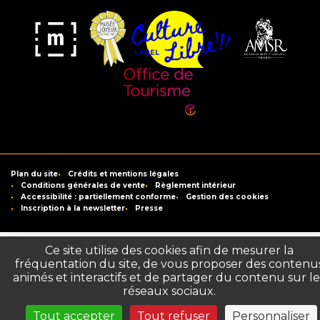
Musée
Label
Musée
Association
Joyeux
Culture
de
des
Mom'Art
Libre
France
Amis
du
Office
Musée
de
Saint-
Tourisme
Plan du site
Crédits et mentions légales
Raymond
de
Conditions générales de vente
Règlement intérieur
Accessibilité : partiellement conforme
Gestion des cookies
Toulouse
Inscription à la newsletter
Presse
Ce site utilise des cookies afin de mesurer la
fréquentation du site, de vous proposer des contenu
animés et interactifs et de partager du contenu sur le
réseaux sociaux.
Tout accepter
Tout refuser
Personnaliser