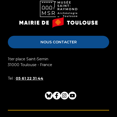
Musée
Mairie
Saint-
de
Raymond
Toulouse
NOUS CONTACTER
1ter place Saint-Sernin
31000
Toulouse - France
Tel :
05 61 22 31 44
Bluesky
Facebook
Instagram
Youtube