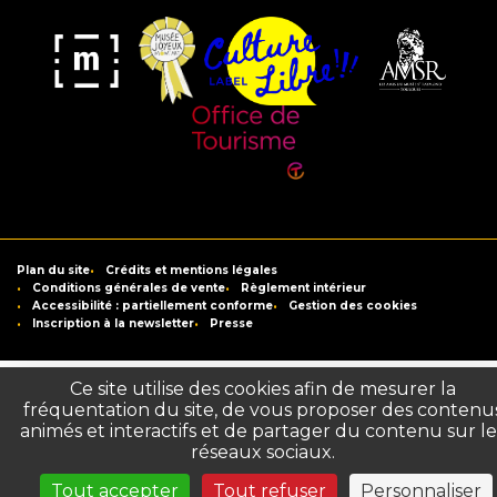
Musée
Label
Musée
Association
Joyeux
Culture
de
des
Mom'Art
Libre
France
Amis
du
Office
Musée
de
Saint-
Tourisme
Plan du site
Crédits et mentions légales
Raymond
de
Conditions générales de vente
Règlement intérieur
Accessibilité : partiellement conforme
Gestion des cookies
Toulouse
Inscription à la newsletter
Presse
Ce site utilise des cookies afin de mesurer la
fréquentation du site, de vous proposer des contenu
animés et interactifs et de partager du contenu sur le
réseaux sociaux.
Tout accepter
Tout refuser
Personnaliser