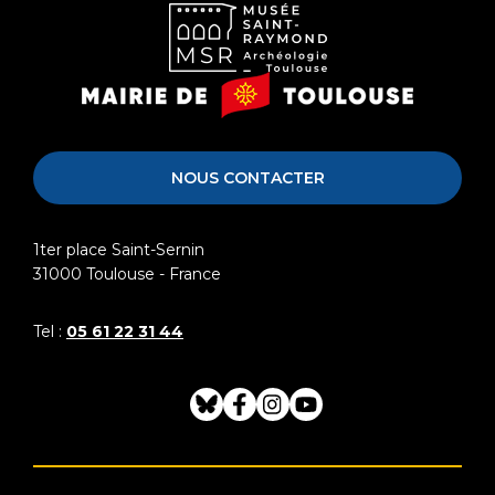
Musée
Mairie
Saint-
de
Raymond
Toulouse
NOUS CONTACTER
1ter place Saint-Sernin
31000
Toulouse - France
Tel :
05 61 22 31 44
Bluesky
Facebook
Instagram
Youtube