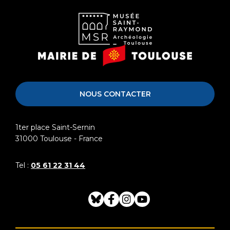
Musée
Mairie
Saint-
de
Raymond
Toulouse
NOUS CONTACTER
1ter place Saint-Sernin
31000
Toulouse - France
Tel :
05 61 22 31 44
Bluesky
Facebook
Instagram
Youtube