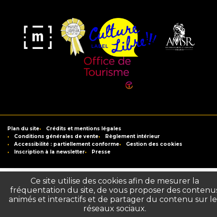
Musée
Label
Musée
Association
Joyeux
Culture
de
des
Mom'Art
Libre
France
Amis
du
Office
Musée
de
Saint-
Tourisme
Plan du site
Crédits et mentions légales
Raymond
de
Conditions générales de vente
Règlement intérieur
Accessibilité : partiellement conforme
Gestion des cookies
Toulouse
Inscription à la newsletter
Presse
Ce site utilise des cookies afin de mesurer la
fréquentation du site, de vous proposer des contenu
animés et interactifs et de partager du contenu sur le
réseaux sociaux.