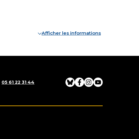
Afficher les informations
:
05 61 22 31 44
Bluesky
Facebook
Instagram
Youtube