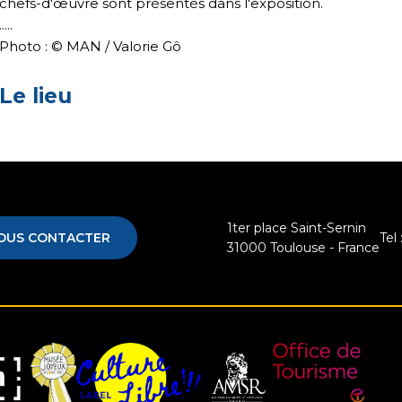
chefs-d'œuvre sont présentés dans l'exposition.
.....
Photo : © MAN / Valorie Gô
Le lieu
1ter place Saint-Sernin
OUS CONTACTER
Tel 
31000
Toulouse - France