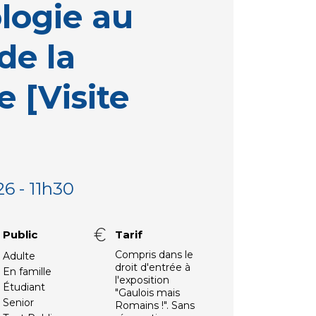
ologie au
de la
e [Visite
26 - 11h30
Public
Tarif
Compris dans le
Adulte
droit d'entrée à
En famille
l'exposition
Étudiant
"Gaulois mais
Senior
Romains !". Sans