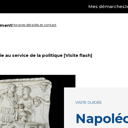
Mes démarches
J
ement
Horaires détaillés et contact
Aller
à
e au service de la politique [Visite flash]
la
ation
recherche
VISITE GUIDÉE
Napoléon