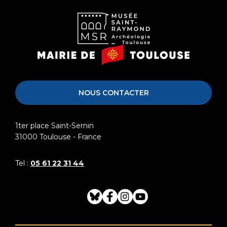
Musée
Mairie
Saint-
de
Raymond
Toulouse
NOUS CONTACTER
1ter place Saint-Sernin
31000
Toulouse - France
Tel :
05 61 22 31 44
Bluesky
Facebook
Instagram
Youtube