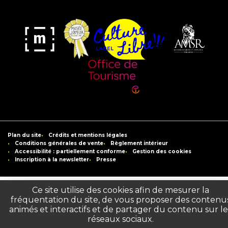
Musée
Label
Musée
Association
Joyeux
Culture
de
des
Mom'Art
Libre
France
Amis
du
Office
Musée
de
Saint-
Tourisme
Plan du site
Crédits et mentions légales
Raymond
de
Conditions générales de vente
Règlement intérieur
Accessibilité : partiellement conforme
Gestion des cookies
Toulouse
Inscription à la newsletter
Presse
Ce site utilise des cookies afin de mesurer la
fréquentation du site, de vous proposer des contenu
animés et interactifs et de partager du contenu sur le
réseaux sociaux.