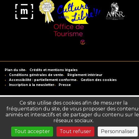
Musée
Label
Musée
Association
Joyeux
Culture
de
des
Mom'Art
Libre
France
Amis
du
Office
Musée
de
Saint-
Tourisme
Plan du site
Crédits et mentions légales
Raymond
de
Conditions générales de vente
Règlement intérieur
Accessibilité : partiellement conforme
Gestion des cookies
Toulouse
Inscription à la newsletter
Presse
Ce site utilise des cookies afin de mesurer la
fréquentation du site, de vous proposer des contenu
animés et interactifs et de partager du contenu sur le
réseaux sociaux.
Tout accepter
Tout refuser
Personnaliser