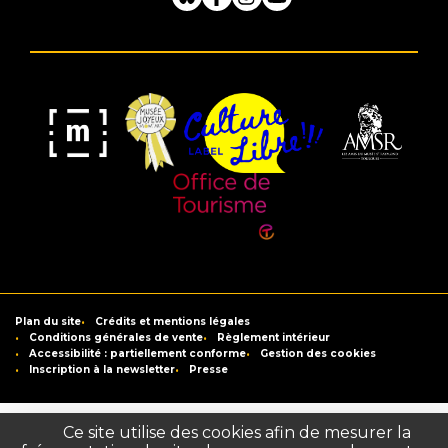
Bluesky
Facebook
Instagram
Youtube
Musée
Label
Musée
Association
Joyeux
Culture
de
des
Mom'Art
Libre
France
Amis
du
Office
Musée
de
Saint-
Tourisme
Plan du site
Crédits et mentions légales
Raymond
de
Conditions générales de vente
Règlement intérieur
Accessibilité : partiellement conforme
Gestion des cookies
Toulouse
Inscription à la newsletter
Presse
Ce site utilise des cookies afin de mesurer la