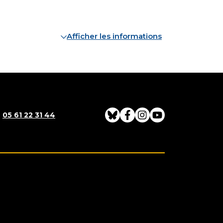
Afficher les informations
:
05 61 22 31 44
Bluesky
Facebook
Instagram
Youtube