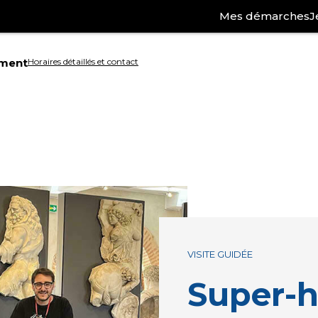
Mes démarches
J
ement
Horaires détaillés et contact
Aller
à
la
ation
recherche
VISITE GUIDÉE
Super-h