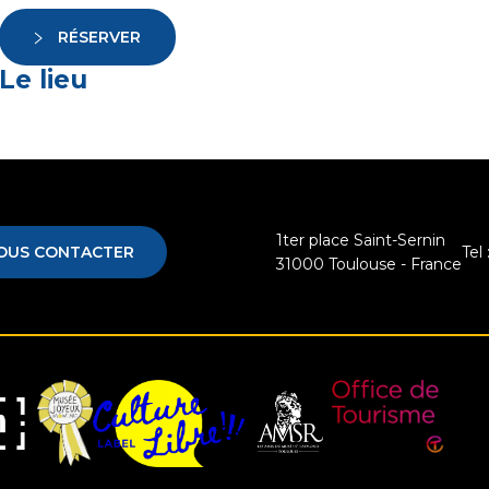
RÉSERVER
Le lieu
1ter place Saint-Sernin
OUS CONTACTER
Tel 
31000
Toulouse - France
Musée
Label
Office
e
Association