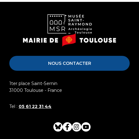
Musée
Mairie
Saint-
de
Raymond
Toulouse
NOUS CONTACTER
1ter place Saint-Sernin
31000
Toulouse - France
Tel :
05 61 22 31 44
Bluesky
Facebook
Instagram
Youtube