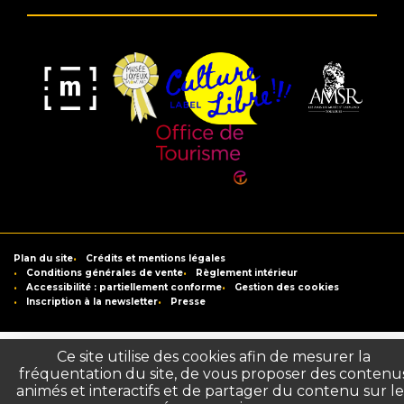
Musée
Label
Musée
Association
Joyeux
Culture
de
des
Mom'Art
Libre
France
Amis
du
Office
Musée
de
Saint-
Tourisme
Plan du site
Crédits et mentions légales
Raymond
de
Conditions générales de vente
Règlement intérieur
Accessibilité : partiellement conforme
Gestion des cookies
Toulouse
Inscription à la newsletter
Presse
Ce site utilise des cookies afin de mesurer la
fréquentation du site, de vous proposer des contenu
animés et interactifs et de partager du contenu sur le