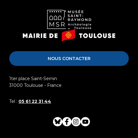
Musée
Mairie
Saint-
de
Raymond
Toulouse
NOUS CONTACTER
1ter place Saint-Sernin
31000
Toulouse - France
Tel :
05 61 22 31 44
Bluesky
Facebook
Instagram
Youtube