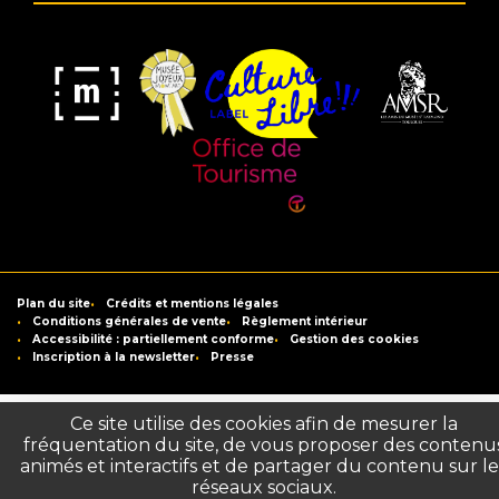
Musée
Label
Musée
Association
Joyeux
Culture
de
des
Mom'Art
Libre
France
Amis
du
Office
Musée
de
Saint-
Tourisme
Plan du site
Crédits et mentions légales
Raymond
de
Conditions générales de vente
Règlement intérieur
Accessibilité : partiellement conforme
Gestion des cookies
Toulouse
Inscription à la newsletter
Presse
Ce site utilise des cookies afin de mesurer la
fréquentation du site, de vous proposer des contenu
animés et interactifs et de partager du contenu sur le
réseaux sociaux.