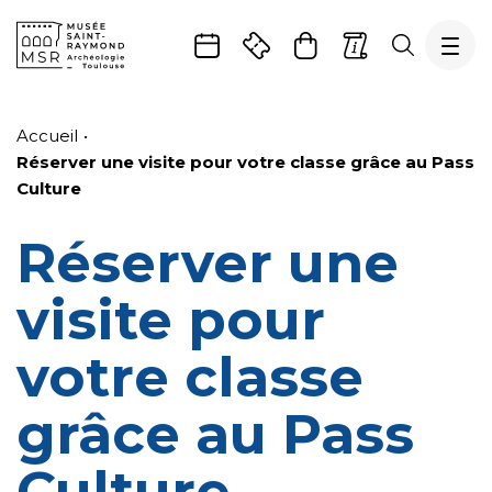
Gestion de vos préférences sur les cookies
Aller
Aller
Aller
Aller
Aller
au
à
à
au
au
Accueil
contenu
la
la
pied
plan
Réserver une visite pour votre classe grâce au Pass
principal
navigation
recherche
de
du
Culture
page
site
Réserver une
visite pour
votre classe
grâce au Pass
Culture