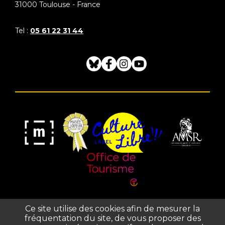
31000
Toulouse - France
Nom de l’établissement *
Exemple : Lycée…
Tel :
05 61 22 31 44
Adresse complète de l’établissement *
Exemple :
Bluesky
Facebook
Instagram
Youtube
2, rue Victor Hugo 31000 TOULOUSE
Numéro de téléphone de l’établissement
*
Exemple : 0605040302
Musée
Label
Musée
Association
Joyeux
Culture
de
des
Mom'Art
Libre
France
Amis
Nombre d’éléves *
Exemple : 25
du
Office
Musée
Ce site utilise des cookies afin de mesurer la
de
fréquentation du site, de vous proposer des
Saint-
Tourisme