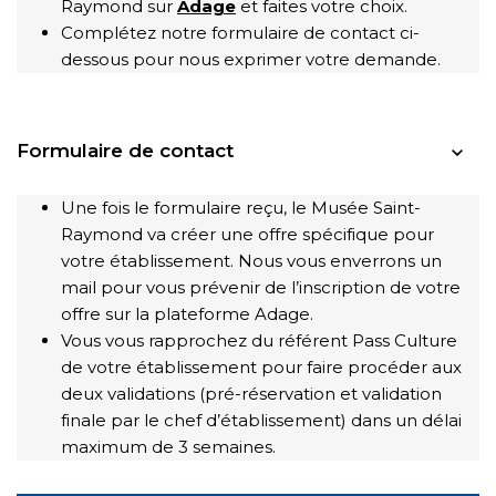
Raymond sur
Adage
et faites votre choix.
Complétez notre formulaire de contact ci-
dessous pour nous exprimer votre demande.
Formulaire de contact
*
Les champs marqués d’un astérisque sont obligatoires.
Une fois le formulaire reçu, le Musée Saint-
Raymond va créer une offre spécifique pour
Ne saisissez aucune information personnelle dans ce
votre établissement. Nous vous enverrons un
formulaire qui ne soit pas utile au traitement de votre
mail pour vous prévenir de l’inscription de votre
demande.
offre sur la plateforme Adage.
Vous vous rapprochez du référent Pass Culture
Prénom *
de votre établissement pour faire procéder aux
deux validations (pré-réservation et validation
finale par le chef d’établissement) dans un délai
maximum de 3 semaines.
Nom *