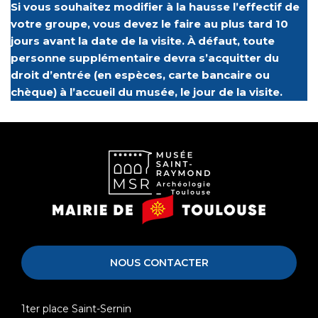
Si vous souhaitez modifier à la hausse l’effectif de
votre groupe, vous devez le faire au plus tard 10
jours avant la date de la visite. À
défaut, toute
Courriel *
personne supplémentaire devra s’acquitter du
Exemple : jean@martin.fr
droit d’entrée (en espèces, carte bancaire ou
chèque) à l’accueil du musée, le jour de la visite.
Numéro de téléphone portable *
Exemple :
0605040302
Musée
Mairie
Saint-
de
Code UAI*
Exemple : 0310041B
Raymond
Toulouse
NOUS CONTACTER
Vous pouvez rechercher le code UAI de votre
établissement sur le
site de recherche des
établissements
1ter place Saint-Sernin