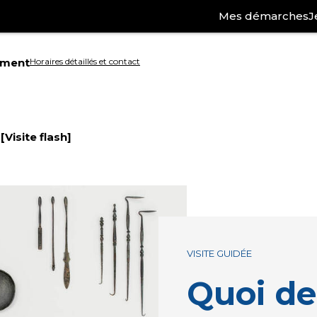
Mes démarches
J
ement
Horaires détaillés et contact
Aller
à
Visite flash]
la
ation
recherche
VISITE GUIDÉE
Quoi de