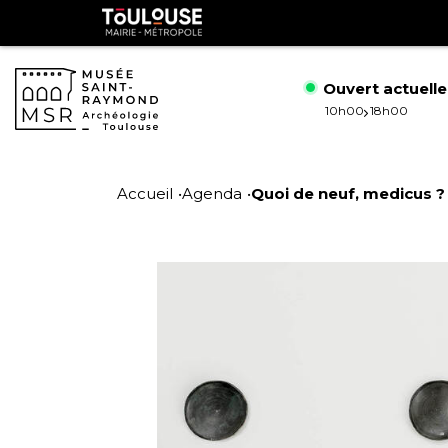
Gestion de vos préférences sur les cookies
Toulouse
métropole
Ouvert actuell
10h00
18h00
Aller
Aller
au
à
Accueil
Agenda
Quoi de neuf, medicus ? [
contenu
la
principal
navig