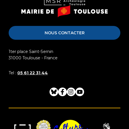
Musée
Mairie
Saint-
de
Raymond
Toulouse
NOUS CONTACTER
1ter place Saint-Sernin
31000
Toulouse - France
Tel :
05 61 22 31 44
Bluesky
Facebook
Instagram
Youtube