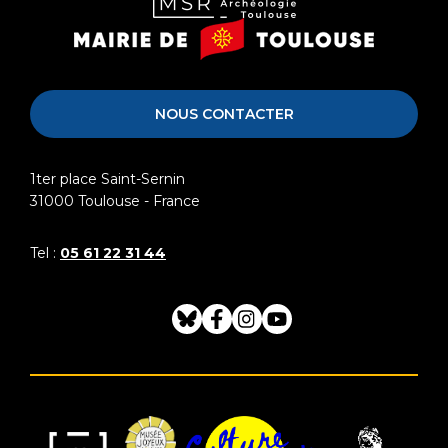
Musée
Mairie
Saint-
de
Raymond
Toulouse
NOUS CONTACTER
1ter place Saint-Sernin
31000
Toulouse - France
Tel :
05 61 22 31 44
Bluesky
Facebook
Instagram
Youtube