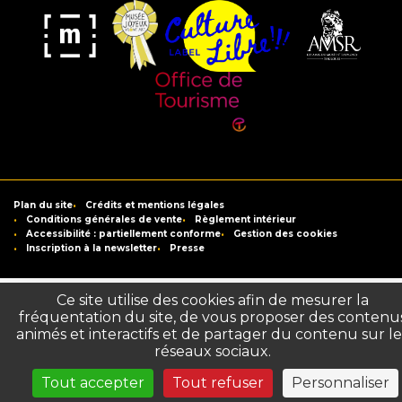
Musée
Label
Musée
Association
Joyeux
Culture
de
des
Mom'Art
Libre
France
Amis
du
Office
Musée
de
Saint-
Tourisme
Plan du site
Crédits et mentions légales
Raymond
de
Conditions générales de vente
Règlement intérieur
Accessibilité : partiellement conforme
Gestion des cookies
Toulouse
Inscription à la newsletter
Presse
Ce site utilise des cookies afin de mesurer la
fréquentation du site, de vous proposer des contenu
animés et interactifs et de partager du contenu sur le
réseaux sociaux.
Tout accepter
Tout refuser
Personnaliser