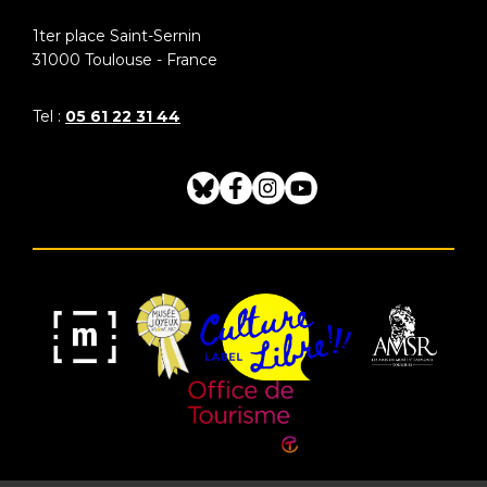
1ter place Saint-Sernin
31000
Toulouse - France
Tel :
05 61 22 31 44
Bluesky
Facebook
Instagram
Youtube
Musée
Label
Musée
Association
Joyeux
Culture
de
des
Mom'Art
Libre
France
Amis
du
Office