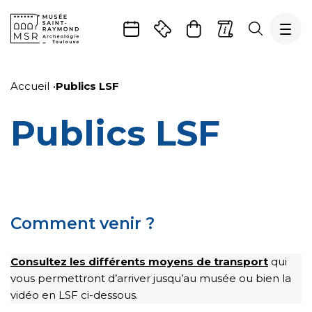
Gestion de vos préférences sur les cookies
Aller
Aller
Aller
Aller
Aller
au
à
à
au
au
Accueil
Publics LSF
contenu
la
la
pied
plan
principal
navigation
recherche
de
du
Publics LSF
page
site
Comment venir ?
Consultez les différents moyens de transport
qui
vous permettront d’arriver jusqu’au musée ou bien la
vidéo en LSF ci-dessous.