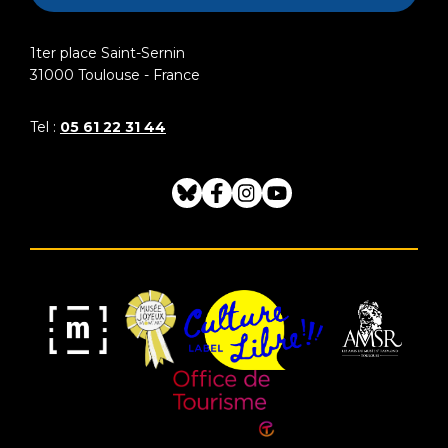
1ter place Saint-Sernin
31000
Toulouse - France
Tel :
05 61 22 31 44
Bluesky
Facebook
Instagram
Youtube
Musée
Label
Musée
Association
Joyeux
Culture
de
des
Mom'Art
Libre
France
Amis