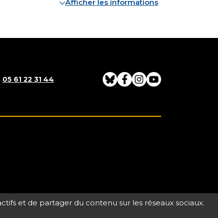
Afficher les informations
:
05 61 22 31 44
Bluesky
Facebook
Instagram
Youtube
actifs et de partager du contenu sur les réseaux sociaux.
Accessibilité : partiellement conforme