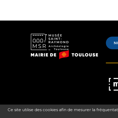
N
Musée
Mairie
Saint-
de
Raymond
Toulouse
Musé
de
Ce site utilise des cookies afin de mesurer la fréquenta
Franc
Plan du site
Crédits et mentions lég