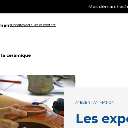
Mes démarches
J
ement
Horaires détaillés et contact
Aller
à
: la céramique
la
ation
recherche
ATELIER - ANIMATION
Les exp