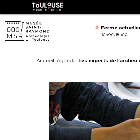
Gestion de vos préférences sur les cookies
Toulouse
métropole
Fermé actuell
10h00
18h00
Aller
Aller
au
à
Accueil
Agenda
Les experts de l’archéo 
contenu
la
principal
navig