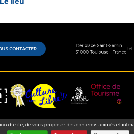
Le lieu
1ter place Saint-Sernin
OUS CONTACTER
Tel 
31000
Toulouse - France
Musée
Label
Office
e
Association
Joyeux
Culture
de
des
tion du site, de vous proposer des contenus animés et inter
Mom'Art
Libre
Tourisme
e
Amis
ales
Conditions générales de vente
Règlement intérieur
de
du
Gestion des cookies
Inscription à la newsletter
Presse