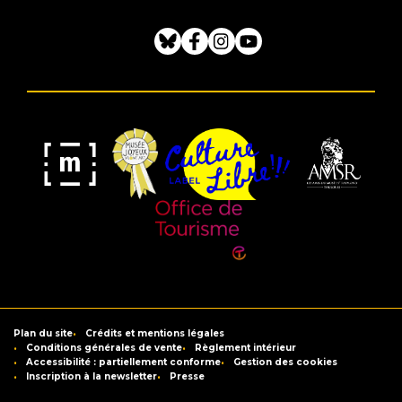
Bluesky
Facebook
Instagram
Youtube
Musée
Label
Musée
Association
Joyeux
Culture
de
des
Mom'Art
Libre
France
Amis
du
Office
Musée
de
Saint-
Tourisme
Plan du site
Crédits et mentions légales
Raymond
de
Conditions générales de vente
Règlement intérieur
Accessibilité : partiellement conforme
Gestion des cookies
Toulouse
Inscription à la newsletter
Presse