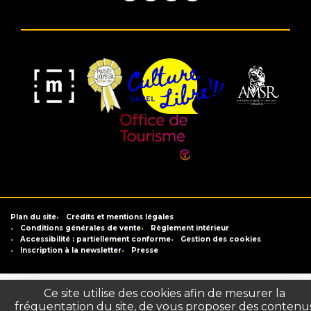
Musée
Label
Musée
Association
Joyeux
Culture
de
des
Mom'Art
Libre
France
Amis
du
Office
Musée
de
Saint-
Tourisme
Plan du site
Crédits et mentions légales
Raymond
de
Conditions générales de vente
Règlement intérieur
Accessibilité : partiellement conforme
Gestion des cookies
Toulouse
Inscription à la newsletter
Presse
Ce site utilise des cookies afin de mesurer la
fréquentation du site, de vous proposer des contenu