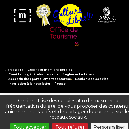
Musée
Label
Musée
Association
Joyeux
Culture
de
des
Mom'Art
Libre
France
Amis
du
Office
Musée
de
Saint-
Tourisme
Plan du site
Crédits et mentions légales
Raymond
de
Conditions générales de vente
Règlement intérieur
Accessibilité : partiellement conforme
Gestion des cookies
Toulouse
Inscription à la newsletter
Presse
Ce site utilise des cookies afin de mesurer la
fréquentation du site, de vous proposer des contenu
animés et interactifs et de partager du contenu sur le
réseaux sociaux.
Tout accepter
Tout refuser
Personnaliser