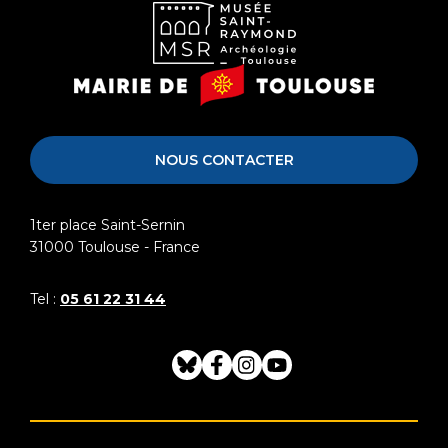
Musée
Mairie
Saint-
de
Raymond
Toulouse
NOUS CONTACTER
1ter place Saint-Sernin
31000
Toulouse - France
Tel :
05 61 22 31 44
Bluesky
Facebook
Instagram
Youtube