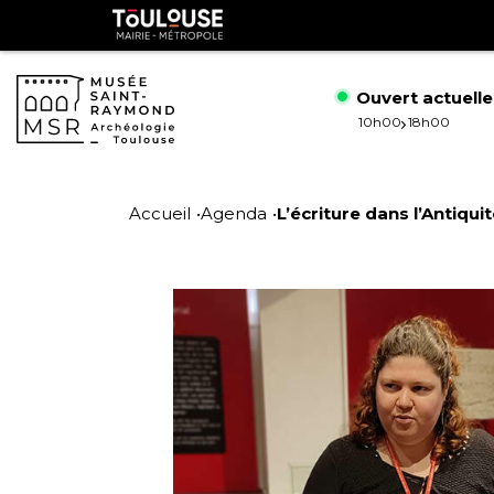
Gestion de vos préférences sur les cookies
Toulouse
métropole
Ouvert actuell
10h00
18h00
Aller
Aller
au
à
Accueil
Agenda
L’écriture dans l’Antiquit
contenu
la
principal
navig