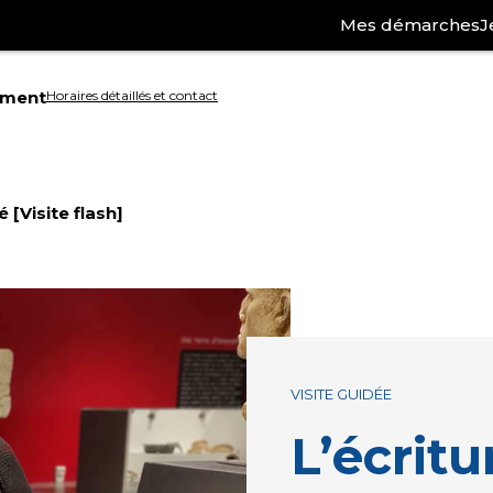
Mes démarches
J
ement
Horaires détaillés et contact
Aller
à
é [Visite flash]
la
ation
recherche
VISITE GUIDÉE
L’écrit