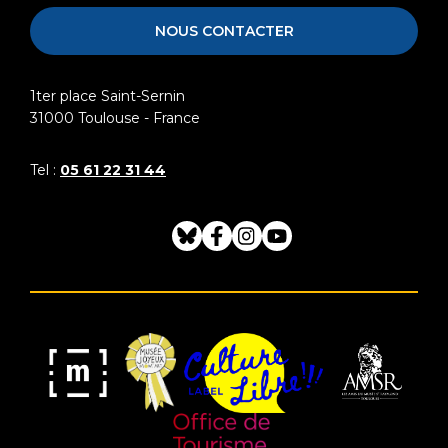
NOUS CONTACTER
1ter place Saint-Sernin
31000
Toulouse - France
Tel :
05 61 22 31 44
Bluesky
Facebook
Instagram
Youtube
Musée
Label
Musée
Association
Joyeux
Culture
de
des