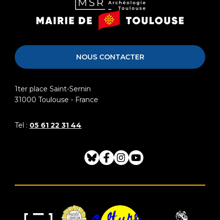
Musée
Mairie
Saint-
de
Raymond
Toulouse
NOUS CONTACTER
1ter place Saint-Sernin
31000
Toulouse - France
Tel :
05 61 22 31 44
Bluesky
Facebook
Instagram
Youtube