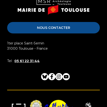
Musée
Mairie
Saint-
de
Raymond
Toulouse
NOUS CONTACTER
1ter place Saint-Sernin
31000
Toulouse - France
Tel :
05 61 22 31 44
Bluesky
Facebook
Instagram
Youtube