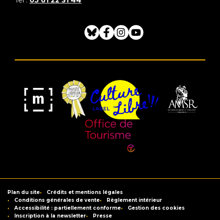
Bluesky
Facebook
Instagram
Youtube
Musée
Label
Musée
Association
Joyeux
Culture
de
des
Mom'Art
Libre
France
Amis
du
Office
Musée
de
Saint-
Tourisme
Plan du site
Crédits et mentions légales
Raymond
de
Conditions générales de vente
Règlement intérieur
Accessibilité : partiellement conforme
Gestion des cookies
Toulouse
Inscription à la newsletter
Presse