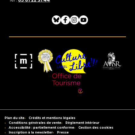
Bluesky
Facebook
Instagram
Youtube
Musée
Label
Musée
Association
Joyeux
Culture
de
des
Mom'Art
Libre
France
Amis
du
Office
Musée
de
Saint-
Tourisme
Plan du site
Crédits et mentions légales
Raymond
de
Conditions générales de vente
Règlement intérieur
Accessibilité : partiellement conforme
Gestion des cookies
Toulouse
Inscription à la newsletter
Presse