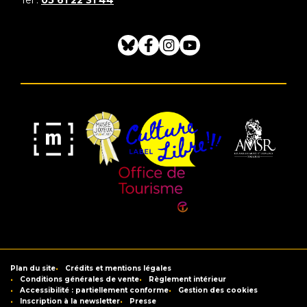
Bluesky
Facebook
Instagram
Youtube
Musée
Label
Musée
Association
Joyeux
Culture
de
des
Mom'Art
Libre
France
Amis
du
Office
Musée
de
Saint-
Tourisme
Plan du site
Crédits et mentions légales
Raymond
de
Conditions générales de vente
Règlement intérieur
Accessibilité : partiellement conforme
Gestion des cookies
Toulouse
Inscription à la newsletter
Presse