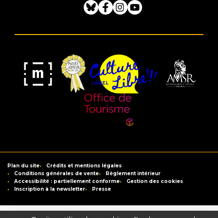
Bluesky
Facebook
Instagram
Youtube
Musée
Label
Musée
Association
Joyeux
Culture
de
des
Mom'Art
Libre
France
Amis
du
Office
Musée
de
Saint-
Tourisme
Plan du site
Crédits et mentions légales
Raymond
de
Conditions générales de vente
Règlement intérieur
Accessibilité : partiellement conforme
Gestion des cookies
Toulouse
Inscription à la newsletter
Presse