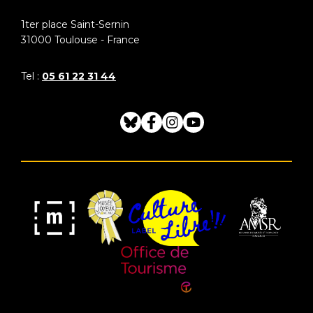
1ter place Saint-Sernin
31000
Toulouse - France
Tel :
05 61 22 31 44
Bluesky
Facebook
Instagram
Youtube
Musée
Label
Musée
Association
Joyeux
Culture
de
des
Mom'Art
Libre
France
Amis
du
Office