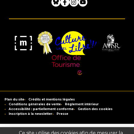
Bluesky
Facebook
Instagram
Youtube
Musée
Label
Musée
Association
Joyeux
Culture
de
des
Mom'Art
Libre
France
Amis
du
Office
Musée
de
Saint-
Tourisme
Plan du site
Crédits et mentions légales
Raymond
de
Conditions générales de vente
Règlement intérieur
Accessibilité : partiellement conforme
Gestion des cookies
Toulouse
Inscription à la newsletter
Presse
Ce site utilise des cookies afin de mesurer la