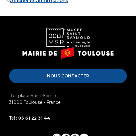
Afficher les informations
Musée
Mairie
Saint-
de
Raymond
Toulouse
NOUS CONTACTER
1ter place Saint-Sernin
31000
Toulouse - France
Tel :
05 61 22 31 44