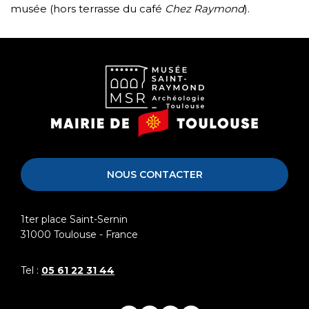
musée (hors terrasse du café
Chez Raymond
).
Musée
Mairie
Saint-
de
Raymond
Toulouse
NOUS CONTACTER
1ter place Saint-Sernin
31000
Toulouse - France
Tel :
05 61 22 31 44