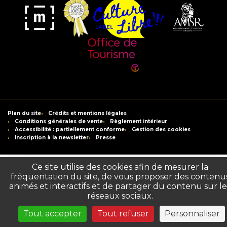
Musée
Label
Musée
Association
Joyeux
Culture
de
des
Mom'Art
Libre
France
Amis
du
Office
Musée
de
Saint-
Tourisme
Plan du site
Crédits et mentions légales
Raymond
de
Conditions générales de vente
Règlement intérieur
Accessibilité : partiellement conforme
Gestion des cookies
Toulouse
Inscription à la newsletter
Presse
Ce site utilise des cookies afin de mesurer la
fréquentation du site, de vous proposer des contenu
animés et interactifs et de partager du contenu sur le
réseaux sociaux.
Tout accepter
Tout refuser
Personnaliser