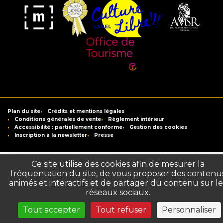
Musée
Label
Musée
Association
Joyeux
Culture
de
des
Mom'Art
Libre
France
Amis
du
Office
Musée
de
Saint-
Tourisme
Plan du site
Crédits et mentions légales
Raymond
de
Conditions générales de vente
Règlement intérieur
Accessibilité : partiellement conforme
Gestion des cookies
Toulouse
Inscription à la newsletter
Presse
Ce site utilise des cookies afin de mesurer la
fréquentation du site, de vous proposer des contenu
animés et interactifs et de partager du contenu sur le
réseaux sociaux.
Tout accepter
Tout refuser
Personnaliser