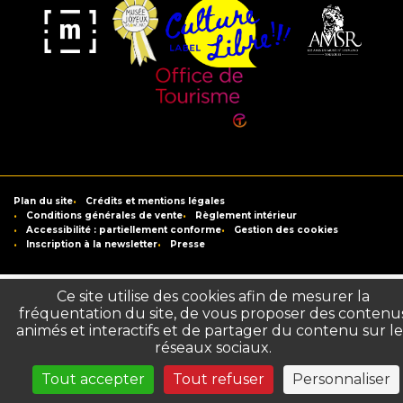
Musée
Label
Musée
Association
Joyeux
Culture
de
des
Mom'Art
Libre
France
Amis
du
Office
Musée
de
Saint-
Tourisme
Plan du site
Crédits et mentions légales
Raymond
de
Conditions générales de vente
Règlement intérieur
Accessibilité : partiellement conforme
Gestion des cookies
Toulouse
Inscription à la newsletter
Presse
Ce site utilise des cookies afin de mesurer la
fréquentation du site, de vous proposer des contenu
animés et interactifs et de partager du contenu sur le
réseaux sociaux.
Tout accepter
Tout refuser
Personnaliser